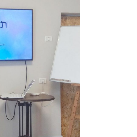
מפגשי תטארגל מהווים תהליך המשלב למיד
כמטפלים (והנאה מריפוי כמטופלים!).
פעם בחודש נפגשים לדון וללמוד על החי
לחבר בין תטא הילינג לחיים שלנו ולהבין
ביחסים עם המשפחה, עבודה ועם עצמנו
תכלס ביום יום.
את הנושאים בחרתי מתוך התבוננות בקשיים
אלו הנקודות שהכי הצמיחו אותי ואני שמ
לאחר הדיון נתחלק לזוגות ונתרגל החלפת 
ניתן לעבוד על נושאים שצפו בשיחה או ע
אני כאן כמובן ללוות ולתת טיפים וכלים 
בשני מחזורים האחרונים ממש ראיתי
שיפור מדהים בביטחון העצמי של המשתת
שלהם.