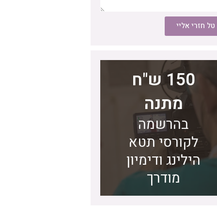
טל חזרי אליי
150 ש"ח
מתנה
לחצו כאן
בהרשמה
לקורסי תטא
לקבלת שובר המתנה
הילינג ודימיון
מודרך