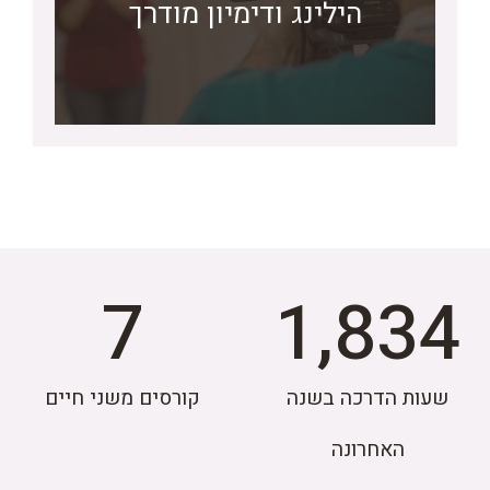
לקבלת שובר המתנה
הילינג ודימיון מודרך
7
1,834
שעות הדרכה בשנה
קורסים משני חיים
האחרונה