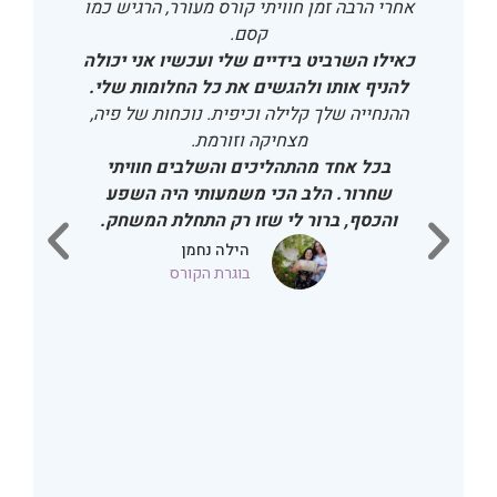
בייעוד שלנו,
אחרי הרבה זמן חוויתי קורס מעורר, הרגיש כמו
לכן, כדי להפיק את המיטב מהקורס כדאי להרגיש ביטחון
לקבל ולהרוויח כסף ולהפיץ את הידע והריפוי שלנו
קסם.
בעבודת הדיגינג.
כאילו השרביט בידיים שלי ועכשיו אני יכולה
בקלות.
להניף אותו ולהגשים את כל החלומות שלי.
ההנחייה שלך קלילה וכיפית. נוכחות של פיה,
לכן לדעתי הם קורסים משלימים,
מצחיקה וזורמת.
קורס משחק החיים עובד על הבנת הייעוד והחלום הגדול
בכל אחד מהתהליכים והשלבים חוויתי
וקורס הגשמה ושפע מאפשר לחיות ולהרוויח מהייעוד
שחרור. הלב הכי משמעותי היה השפע
שלנו.
והכסף, ברור לי שזו רק התחלת המשחק.
הילה נחמן
דרך אגב, לדעתי
אין חשיבות לסדר של הקורסים.
בוגרת הקורס