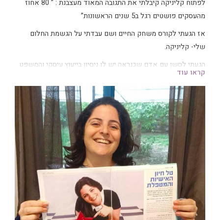
לפתוח קליניקה קיבלתי את התגובה המאוד מעצבנת : ” 80 אחוז
מהעסקים פושטים רגל ב5 שנים הראשונות”
אז הגעתי לקורס משחק החיים ושם עבדתי על הגשמת החלום
שלי- קליניקה.
הגעתי לסשן עם אדם שכנראה יש לו ניסיון בייעוץ עיסקי והמשפט
קראו עוד
הראשון שהוא אמר לי כשסיפרתי לו על החלום שלי היה-
“מה את צריכה את זה? 80 אחוז מהעסקים פושטים רגל ב5
שנים הראשונות”
הרגשתי שקיבלתי סתירה ענקית.
הייתי גוש של כעס אינסופי ולא ידעתי איך להתמודד עם זה.
המטפל בכלל לא ראה את המצוקה שלי והיה מוכן להחליף,
לשמחתי הייתי אמיצה לקרוא למורה שלי לעזרה והיא עזרה לי
לשחרר את הכעס.
בסשן הזה שיחררתי את הקונפליקט שלי מול כעס, הרגע הזה שינה
את החיים שלי!
יום אחרי הקורס הגשתי התפטרות והתחלתי להקים את